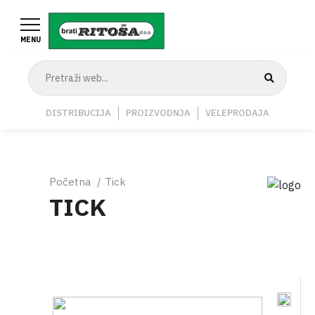
Skoči
na
MENU
glavni
sadržaj
Navigation
DISTRIBUCIJA
PROIZVODNJA
VELEPRODAJA
Middle
Breadcrumb
Početna
Tick
TICK