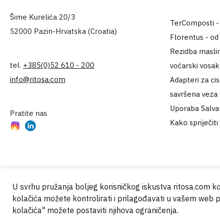
Šime Kurelića 20/3
TerComposti - za
52000 Pazin-Hrvatska (Croatia)
Florentus - od
Rezidba maslin
tel.
+385(0)52 610 - 200
voćarski vosa
info@ritosa.com
Adapteri za ci
savršena veza
Uporaba Salva 
Pratite nas
Kako spriječiti
Instagram
LinkedIn
U svrhu pružanja boljeg korisničkog iskustva ritosa.com ko
kolačića možete kontrolirati i prilagođavati u vašem web 
© 2000 - 2024 Brati Ritoša d.o.o.
kolačića" možete postaviti njihova ograničenja.