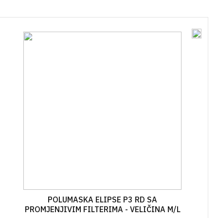
ĆA GNOJIVA
OSTALO
SKE
IVA U ŠTAPIĆIMA
POLUMASKA ELIPSE P3 RD SA
PROMJENJIVIM FILTERIMA - VELIČINA M/L