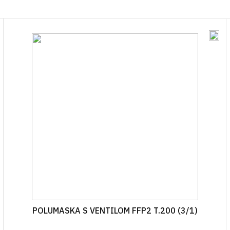
OSTALO
BOCE ZA ULJE
ZAŠTITNA ODJEĆA
TEKU
ČAVLI
VRENJAČE
BOCE ZA ALKOHOLNA PIĆA
RESPIRATORI I MA
GNOJ
JA
MOŠTOMJERI I ALKOHOLMETRI
STAKLENKE
I PLIN
TEHNIČKA CRIJEVA
BOCE ZA VINO
AVJESE
POKLOPCI ZA STAKLENKE
IRI
NJE
A VAKUMIRANJE
LE
A VRATA I PROZORE
POLUMASKA S VENTILOM FFP2 T.200 (3/1)