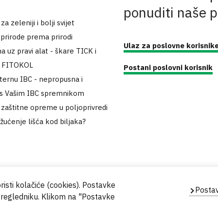
ponuditi naše 
 zeleniji i bolji svijet
 prirode prema prirodi
Ulaz za poslovne korisnik
a uz pravi alat - škare TICK i
k FITOKOL
Postani poslovni korisnik
sternu IBC - nepropusna i
 s Vašim IBC spremnikom
zaštitne opreme u poljoprivredi
 žućenje lišća kod biljaka?
risti kolačiće (cookies). Postavke
Postav
pregledniku. Klikom na "Postavke
Powered by
Evidente