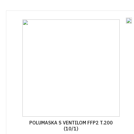
VAZE
LAYFLAT
OSTALO
ZAŠTITNE MREŽE I PLATNA
CIJEV KAP NA KAP
KOLINJE
JEDNOGODIŠNJA
VEZIVA
ŽELJEZARI
CIJEV KAP NA KAP
VIŠEGODIŠNJA
PRSKALICE I DODATNI PRIBOR
PLAMENICI 
SPOJEVI KAP NA KAP
GRABLJE
ROLETE I Z
VIŠEGODIŠNJA
MINI VRTNI ALAT
KAPE I ŠEŠ
SPOJEVI KAP NA KAP
JEDNOGODIŠNJA
PILE I ŠEGETI
OTIRAČI
AUTOMATSKO NAVODNJAVA
PROFESIONALNI ALAT ZA
VREĆICE Z
REZIDBU
OPREMA ZA ELEKTROVENTI
BRTVILA Z
DRŽALA
NAVODNJAVANJE CLABER
VREĆE
OPREMA ZA IBC CISTERNE
POLUMASKA S VENTILOM FFP2 T.200
(10/1)
RUBNJACI