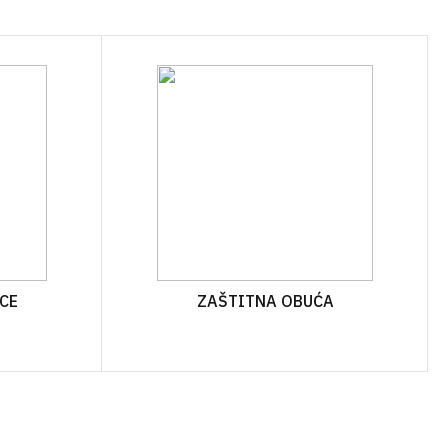
ĆA GNOJIVA
OSTALO
SKE
IVA U ŠTAPIĆIMA
CE
ZAŠTITNA OBUĆA