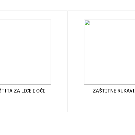
OSTALO
BOCE ZA ULJE
ZAŠTITNA ODJEĆA
TEKU
ČAVLI
VRENJAČE
BOCE ZA ALKOHOLNA PIĆA
RESPIRATORI I MA
GNOJ
JA
MOŠTOMJERI I ALKOHOLMETRI
STAKLENKE
I PLIN
TEHNIČKA CRIJEVA
BOCE ZA VINO
AVJESE
POKLOPCI ZA STAKLENKE
IRI
NJE
A VAKUMIRANJE
TITA ZA LICE I OČI
ZAŠTITNE RUKAVI
LE
A VRATA I PROZORE