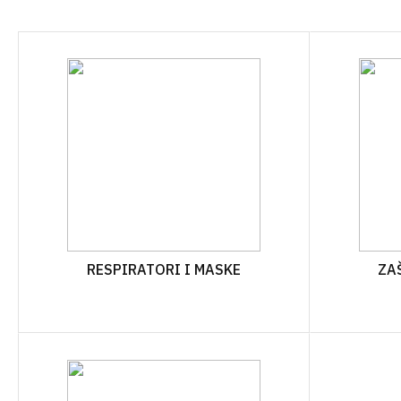
VAZE
LAYFLAT
OSTALO
ZAŠTITNE MREŽE I PLATNA
CIJEV KAP NA KAP
KOLINJE
JEDNOGODIŠNJA
VEZIVA
ŽELJEZARI
CIJEV KAP NA KAP
VIŠEGODIŠNJA
PRSKALICE I DODATNI PRIBOR
PLAMENICI 
SPOJEVI KAP NA KAP
GRABLJE
ROLETE I Z
VIŠEGODIŠNJA
MINI VRTNI ALAT
KAPE I ŠEŠ
SPOJEVI KAP NA KAP
JEDNOGODIŠNJA
PILE I ŠEGETI
OTIRAČI
AUTOMATSKO NAVODNJAVA
PROFESIONALNI ALAT ZA
VREĆICE Z
RESPIRATORI I MASKE
ZAŠ
REZIDBU
OPREMA ZA ELEKTROVENTI
BRTVILA Z
DRŽALA
NAVODNJAVANJE CLABER
VREĆE
OPREMA ZA IBC CISTERNE
RUBNJACI