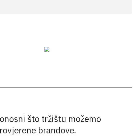
onosni što tržištu možemo
provjerene brandove.