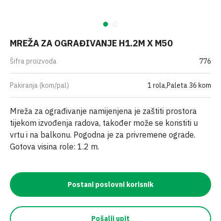
MREŽA ZA OGRAĐIVANJE H1.2M X M50
Šifra proizvoda
776
Pakiranja (kom/pal)
1 rola,Paleta 36 kom
Mreža za ograđivanje namijenjena je zaštiti prostora
tijekom izvođenja radova, također može se koristiti u
vrtu i na balkonu. Pogodna je za privremene ograde.
Gotova visina role: 1.2 m.
Postani poslovni korisnik
Pošalji upit