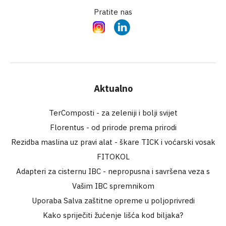
Pratite nas
Instagram
LinkedIn
Aktualno
TerComposti - za zeleniji i bolji svijet
Florentus - od prirode prema prirodi
Rezidba maslina uz pravi alat - škare TICK i voćarski vosak
FITOKOL
Adapteri za cisternu IBC - nepropusna i savršena veza s
Vašim IBC spremnikom
Uporaba Salva zaštitne opreme u poljoprivredi
Kako spriječiti žućenje lišća kod biljaka?