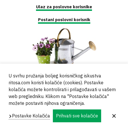
Ulaz za poslovne korisnike
Postani poslovni korisnik
U svrhu pružanja boljeg korisničkog iskustva
ritosa.com koristi kolačiće (cookies). Postavke
kolačića možete kontrolirati i prilagođavati u vašem
web pregledniku. Klikom na "Postavke kolačića"
© 2000 - 2024 Brati Ritoša d.o.o.
možete postaviti njihova ograničenja.
Powered by
Evidente
Postavke Kolačića
Prihvati sve kolačiće
Navigation
Impressum
Kontakt
Privatnost
Footer