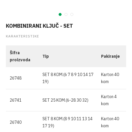
KOMBINIRANI KLJUČ - SET
KARAKTERISTIKE
Šifra
Tip
Pakiranje
proizvoda
SET 8 KOM.(6 7 8 9 10 14 17
Karton 40
26748
19)
kom
Karton 4
26741
SET 25 KOM.(6-28 30 32)
kom
SET 8 KOM.(8 9 10 11 13 14
Karton 40
26740
17 19)
kom