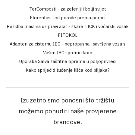
TerComposti - za zeleniji i bolji svijet
Florentus - od prirode prema prirodi
Rezidba maslina uz pravi alat - škare TICK i voćarski vosak
FITOKOL
Adapteri za cisternu IBC - nepropusna i savršena veza s
Vašim IBC spremnikom
Uporaba Salva zaštitne opreme u poljoprivredi
Kako spriječiti žućenje lišća kod biljaka?
Izuzetno smo ponosni što tržištu
možemo ponuditi naše provjerene
brandove.