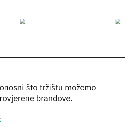
onosni što tržištu možemo
provjerene brandove.
e