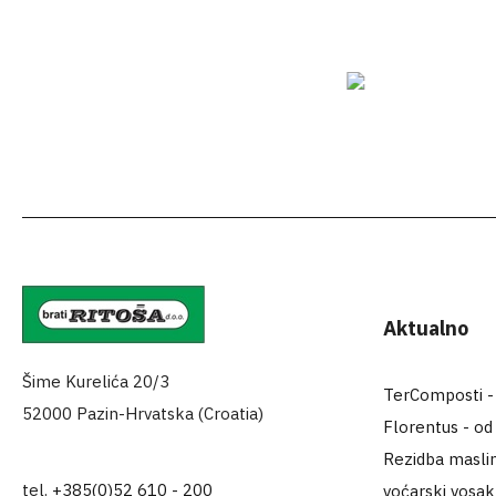
Aktualno
Šime Kurelića 20/3
TerComposti - za
52000 Pazin-Hrvatska (Croatia)
Florentus - od
Rezidba maslin
tel.
+385(0)52 610 - 200
voćarski vosa