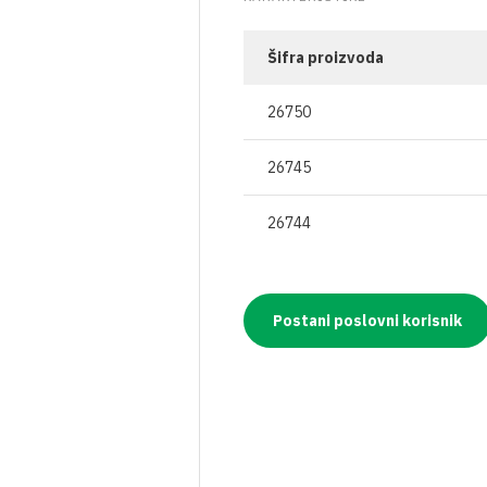
OSTALO
BOCE ZA ULJE
ZAŠTITNA ODJEĆA
TEKU
ČAVLI
VRENJAČE
BOCE ZA ALKOHOLNA PIĆA
RESPIRATORI I MA
GNOJ
Šifra proizvoda
JA
MOŠTOMJERI I ALKOHOLMETRI
STAKLENKE
26750
I PLIN
TEHNIČKA CRIJEVA
BOCE ZA VINO
26745
AVJESE
POKLOPCI ZA STAKLENKE
26744
IRI
NJE
Postani poslovni korisnik
A VAKUMIRANJE
LE
A VRATA I PROZORE