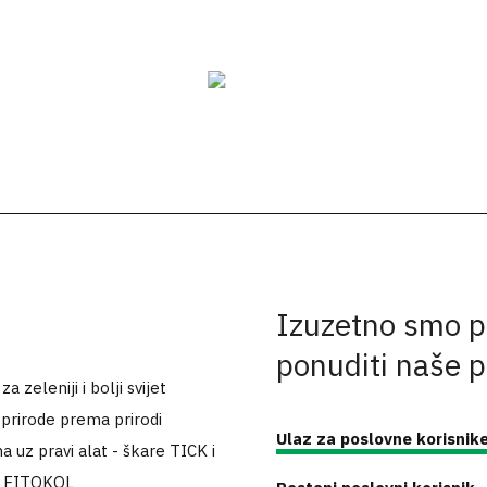
Izuzetno smo p
ponuditi naše 
 zeleniji i bolji svijet
 prirode prema prirodi
Ulaz za poslovne korisnik
a uz pravi alat - škare TICK i
k FITOKOL