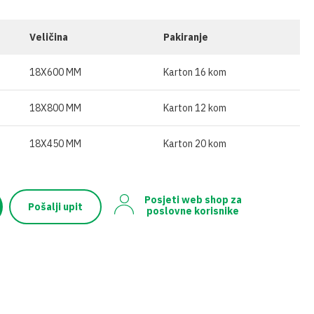
ĆA GNOJIVA
OSTALO
SKE
IVA U ŠTAPIĆIMA
Veličina
Pakiranje
18X600 MM
Karton 16 kom
18X800 MM
Karton 12 kom
18X450 MM
Karton 20 kom
Posjeti web shop za
Pošalji upit
poslovne korisnike