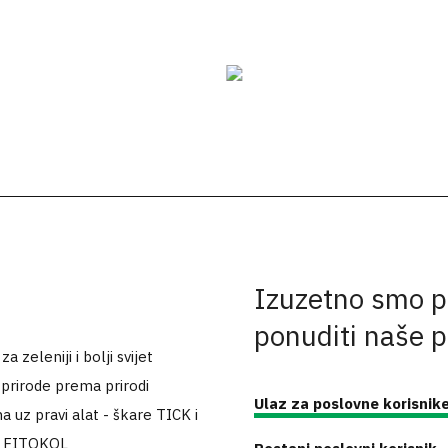
Izuzetno smo p
ponuditi naše 
 zeleniji i bolji svijet
 prirode prema prirodi
Ulaz za poslovne korisnik
a uz pravi alat - škare TICK i
k FITOKOL