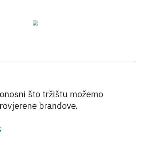
onosni što tržištu možemo
provjerene brandove.
e