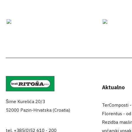
Aktualno
Šime Kurelića 20/3
TerComposti - za
52000 Pazin-Hrvatska (Croatia)
Florentus - od
Rezidba maslin
tel.
+385(0)52 610 - 200
voćarski vosa