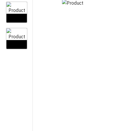
VAZE
LAYFLAT
OSTALO
ZAŠTITNE MREŽE I PLATNA
CIJEV KAP NA KAP
KOLINJE
JEDNOGODIŠNJA
VEZIVA
ŽELJEZARI
CIJEV KAP NA KAP
VIŠEGODIŠNJA
PRSKALICE I DODATNI PRIBOR
PLAMENICI 
SPOJEVI KAP NA KAP
GRABLJE
ROLETE I Z
VIŠEGODIŠNJA
MINI VRTNI ALAT
KAPE I ŠEŠ
SPOJEVI KAP NA KAP
JEDNOGODIŠNJA
PILE I ŠEGETI
OTIRAČI
AUTOMATSKO NAVODNJAVA
PROFESIONALNI ALAT ZA
VREĆICE Z
REZIDBU
OPREMA ZA ELEKTROVENTI
BRTVILA Z
DRŽALA
NAVODNJAVANJE CLABER
VREĆE
OPREMA ZA IBC CISTERNE
RUBNJACI