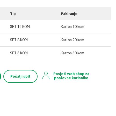
ĆA GNOJIVA
OSTALO
SKE
IVA U ŠTAPIĆIMA
Tip
Pakiranje
SET 12 KOM.
Karton 10 kom
SET 8 KOM.
Karton 20 kom
SET 6 KOM.
Karton 60 kom
Posjeti web shop za
Pošalji upit
poslovne korisnike