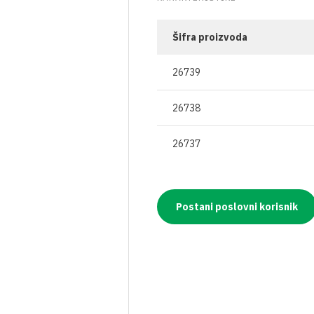
OSTALO
BOCE ZA ULJE
ZAŠTITNA ODJEĆA
TEKU
ČAVLI
VRENJAČE
BOCE ZA ALKOHOLNA PIĆA
RESPIRATORI I MA
GNOJ
Šifra proizvoda
JA
MOŠTOMJERI I ALKOHOLMETRI
STAKLENKE
26739
I PLIN
TEHNIČKA CRIJEVA
BOCE ZA VINO
26738
AVJESE
POKLOPCI ZA STAKLENKE
26737
IRI
NJE
Postani poslovni korisnik
A VAKUMIRANJE
LE
A VRATA I PROZORE