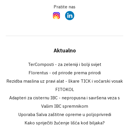
Pratite nas
Instagram
LinkedIn
Aktualno
TerComposti - za zeleniji i bolji svijet
Florentus - od prirode prema prirodi
Rezidba maslina uz pravi alat - škare TICK i voćarski vosak
FITOKOL
Adapteri za cisternu IBC - nepropusna i savršena veza s
Vašim IBC spremnikom
Uporaba Salva zaštitne opreme u poljoprivredi
Kako spriječiti žućenje lišća kod biljaka?